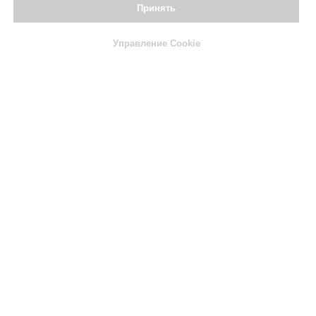
Принять
Управление Cookie
Наши вина
Коллекционерам
Написать
Позвонить