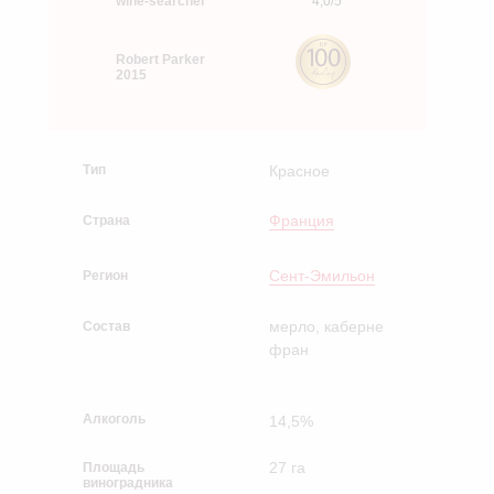
wine-searcher
4,0/5
Robert Parker
2015
Тип
Красное
Франция
Страна
Сент-Эмильон
Регион
мерло, каберне
Состав
фран
Алкоголь
14,5%
27 га
Площадь
виноградника