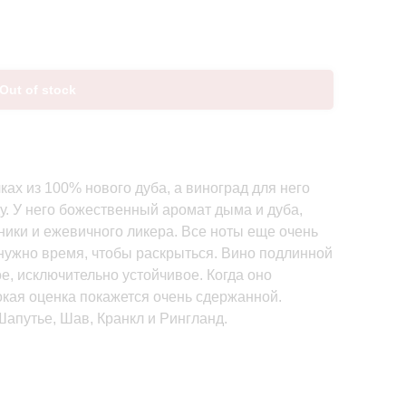
Out of stock
ах из 100% нового дуба, а виноград для него
ду. У него божественный аромат дыма и дуба,
рники и ежевичного ликера. Все ноты еще очень
 нужно время, чтобы раскрыться. Вино подлинной
, исключительно устойчивое. Когда оно
окая оценка покажется очень сдержанной.
Шапутье, Шав, Кранкл и Рингланд.