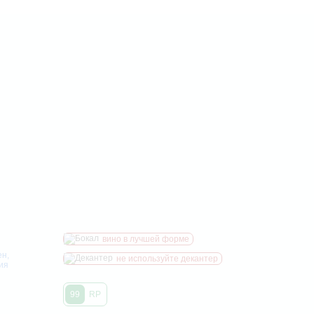
вино в лучшей форме
н,
не используйте декантер
ия
99
RP