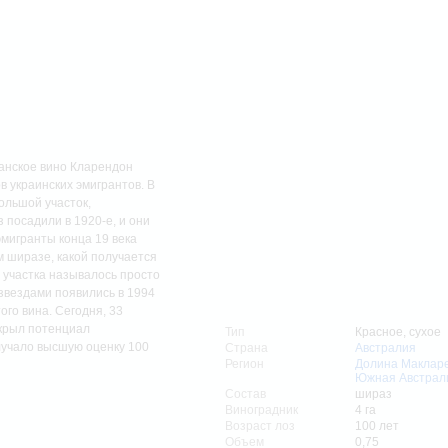
манское вино Кларендон
в украинских эмигрантов. В
ольшой участок,
 посадили в 1920-е, и они
мигранты конца 19 века
м ширазе, какой получается
о участка называлось просто
о звездами появились в 1994
ого вина. Сегодня, 33
скрыл потенциал
Тип
Красное, сухое
лучало высшую оценку 100
Страна
Австралия
Регион
Долина Макларе
Южная Австрал
Состав
шираз
Виноградник
4 га
Возраст лоз
100 лет
Объем
0,75