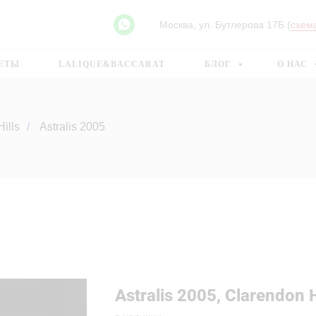
Москва, ул. Бутлерова 17Б (
схем
ТЕТЫ
LALIQUE&BACCARAT
БЛОГ
О НАС
ills
/
Astralis 2005
Astralis 2005, Clarendon H