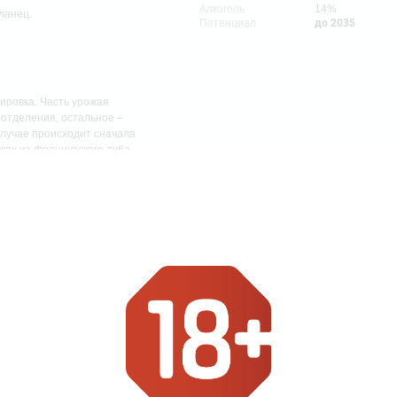
Алкоголь
14%
ланец.
Потенциал
до 2035
ировка. Часть урожая
еотделения, остальное –
случае происходит сначала
чках из французского дуба
ам без предварительной
 на Бутлерова 17Б