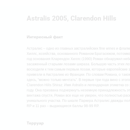
Astralis 2005, Clarendon Hills
Интересный факт
Астралис – одно из главных австралийских fine wines и флаг
Хиллс, хозяйства, основанного Романом Братасюком, потомко
год основания Кларендон Хиллс (1990) Роман обнаружил неб
засаженный старыми лозами шираза. Большую часть этих лоз
восходили к тем самым первым лозам, которые европейские э
привезли в Австралию из Франции. По словам Романа, о тако
здесь, “можно только мечтать”. В первые три года вино с этог
Clarendon Hills Shiraz. Имя Astralis и легендарная этикетка с
году. Она призвана подчеркнуть неземную принадлежность эт
винтажа спустя, Роман все еще не уверен, что полностью ра
уникального участка. По шкале Паркера Астралис дважды по
RP и 11 раз – выдающиеся баллы 98-99 RP.
Терруар