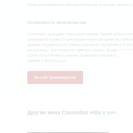
Почва аллювиальная, песочно-глинистая, в составе железо, с
Особенности производства
Столетние лозы дают очень мало урожая. Ручной сбор и сорт
загружается в емкости для ферментации гроздями без гребн
целыми ягодами (после гребнеотделения). Брожение в этом 
внутри ягод – это позволяет смягчить танины. Выдержка в бо
(100% новых бочек) в течение 18 месяцев. Розлив по бутылк
оклейки и фильтрации.
На сайт производителя
Другие вина Clarendon Hills
в винотеке