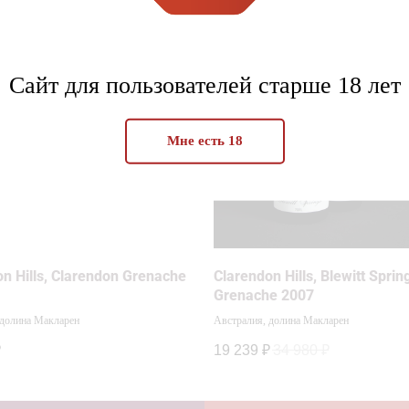
Сайт для пользователей старше 18 лет
Мне есть 18
n Hills, Clarendon Grenache
Clarendon Hills, Blewitt Sprin
Grenache 2007
 долина Макларен
Австралия, долина Макларен
₽
19 239
₽
34 980
₽