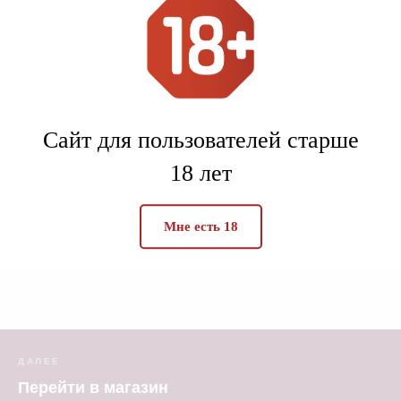
Субрегион
Сент-Жульен
Мерло, Каберне
Состав
Совиньон
Объем
0,75
Сайт для пользователей старше
Алк.
13,5
18 лет
PR
97
Мне есть 18
ДАЛЕЕ
Перейти в магазин